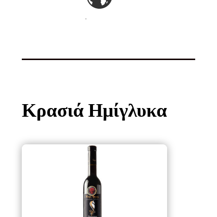
.
Κρασιά Ημίγλυκα